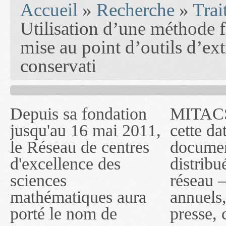
Accueil
»
Recherche
»
Trai
Utilisation d’une méthode 
mise au point d’outils d’ext
conservati
Depuis sa fondation
MITACS inc. Jusqu'à
— l'auront désigné
jusqu'au 16 mai 2011,
cette date, les
sous le nom de
le Réseau de centres
documents publiés ou
MITACS inc. À
d'excellence des
distribués par ce
compter du 16 mai
sciences
réseau — rapports
2011, toutefois, le
mathématiques aura
annuels, coupures de
réseau portera le nom
porté le nom de
presse, communiqués