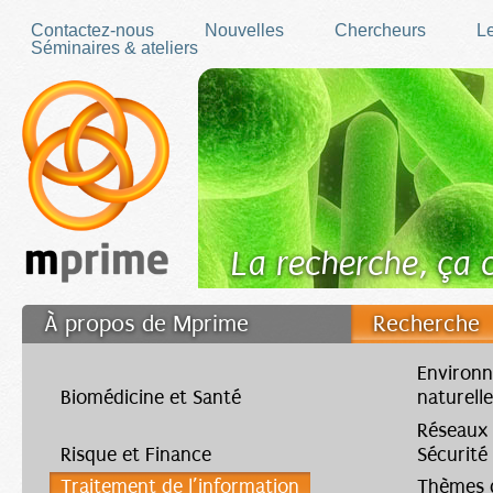
Skip to main content
Contactez-nous
Nouvelles
Chercheurs
Le
Séminaires & ateliers
La recherche, ça
À propos de Mprime
Recherche
Transfert des connaissances
Environn
Biomédicine et Santé
naturell
Filler fr
Réseaux
Risque et Finance
Sécurité
Traitement de l’information
Thèmes d