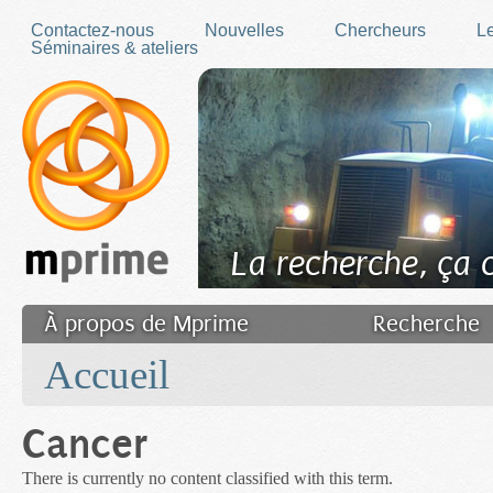
Skip to main content
Contactez-nous
Nouvelles
Chercheurs
Le
Séminaires & ateliers
La recherche, ça
À propos de Mprime
Recherche
You are here
Transfert des connaissances
Accueil
Filler fr
Cancer
There is currently no content classified with this term.