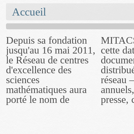
You are here
Accueil
Depuis sa fondation
MITACS inc. Jusqu'à
— l'auront désigné
jusqu'au 16 mai 2011,
cette date, les
sous le nom de
le Réseau de centres
documents publiés ou
MITACS inc. À
d'excellence des
distribués par ce
compter du 16 mai
sciences
réseau — rapports
2011, toutefois, le
mathématiques aura
annuels, coupures de
réseau portera le nom
porté le nom de
presse, communiqués