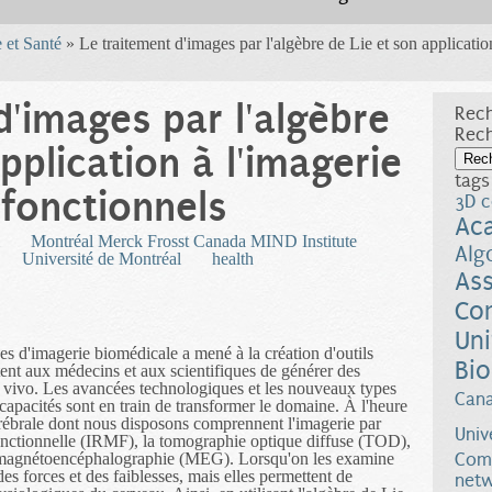
 et Santé
» Le traitement d'images par l'algèbre de Lie et son applicatio
d'images par l'algèbre
Rech
Rec
pplication à l'imagerie
tags
fonctionnels
3D c
Ac
Montréal Merck Frosst Canada MIND Institute
Alg
Université de Montréal
health
Ass
Co
Uni
s d'imagerie biomédicale a mené à la création d'outils
Bio
ent aux médecins et aux scientifiques de générer des
 vivo. Les avancées technologiques et les nouveaux types
Can
apacités sont en train de transformer le domaine. À l'heure
cérébrale dont nous disposons comprennent l'imagerie par
Univ
nctionnelle (IRMF), la tomographie optique diffuse (TOD),
a magnétoencéphalographie (MEG). Lorsqu'on les examine
Comp
es forces et des faiblesses, mais elles permettent de
netw