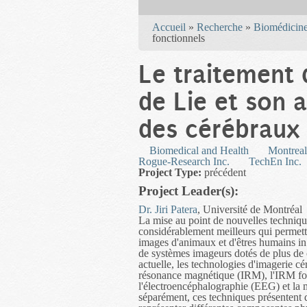
You are here
Accueil
»
Recherche
»
Biomédicine
fonctionnels
Le traitement 
de Lie et son a
des cérébraux 
Biomedical and Health
Montreal
Rogue-Research Inc.
TechEn Inc.
Project Type:
précédent
Project Leader(s):
Dr. Jiri Patera
, Université de Montréal
La mise au point de nouvelles technique
considérablement meilleurs qui permett
images d'animaux et d'êtres humains in
de systèmes imageurs dotés de plus de c
actuelle, les technologies d'imagerie 
résonance magnétique (IRM), l'IRM fo
l'électroencéphalographie (EEG) et l
séparément, ces techniques présentent d