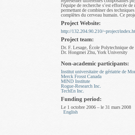
représenter différentes composantes phy
l'équipe de recherche s’est efforcée de 
permettant de combiner des technique
complètes du cerveau humain. Ce projet
Project Website:
http://132.204.90.210/~project/index.
Project team:
Dr. F. Lesage, École Polytechnique de
Dr. Hongmei Zhu, York University
Non-academic participants:
Institut universitaire de gériatrie de Mo
Merck Frosst Canada
MIND Institute
Rogue-Research Inc.
TechEn Inc.
Funding period:
Le 1 octobre 2006 – le 31 mars 2008
English