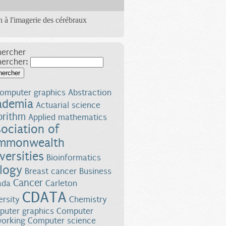
n à l'imagerie des cérébraux
ercher
hercher:
Rechercher
omputer graphics
Abstraction
ademia
Actuarial science
orithm
Applied mathematics
ociation of
mmonwealth
versities
Bioinformatics
logy
Breast cancer
Business
Cancer
ada
Carleton
CDATA
ersity
Chemistry
uter graphics
Computer
orking
Computer science