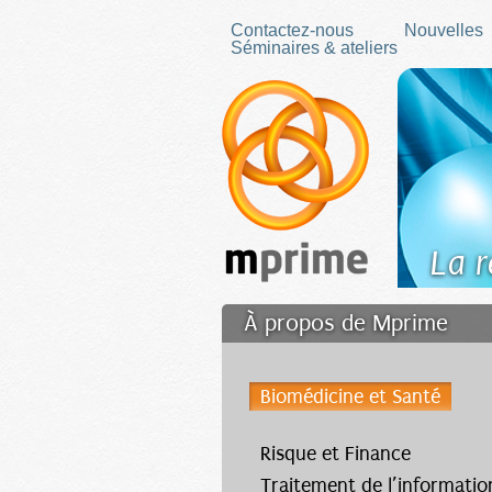
Skip to main content
Contactez-nous
Nouvelles
Séminaires & ateliers
La 
À propos de Mprime
Transfert des connaissa
Biomédicine et Santé
Filler fr
Risque et Finance
Traitement de l’informatio