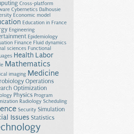
puting
Cross-platform
ware
Cybernetics
Dalhousie
ersity
Economic model
ucation
Education in France
rgy
Engineering
ertainment
Epidemiology
uation
Finance
Fluid dynamics
al sciences
Functional
Health
Labor
uages
Mathematics
le
Medicine
cal imaging
robiology
Operations
earch
Optimization
Physics
ology
Program
mization
Radiology
Scheduling
ience
Simulation
Security
ial Issues
Statistics
chnology