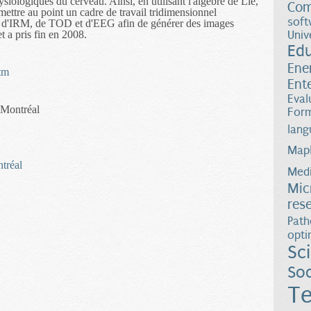
siologiques du cerveau. Ainsi, en utilisant l'algèbre de Lie,
Com
mettre au point un cadre de travail tridimensionnel
soft
s d'IRM, de TOD et d'EEG afin de générer des images
 a pris fin en 2008.
Univ
Ed
Ene
htm
Ent
Eval
 Montréal
Form
lang
Map
ntréal
Medi
Mic
res
Path
opti
Sc
Soc
Te