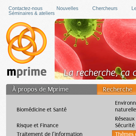
Skip to main content
Contactez-nous
Nouvelles
Chercheurs
Le
Séminaires & ateliers
La recherche, ça
À propos de Mprime
Recherche
Transfert des connaissances
Environn
Biomédicine et Santé
naturell
Filler fr
Réseaux
Risque et Finance
Sécurité
Traitement de l’information
Thèmes d