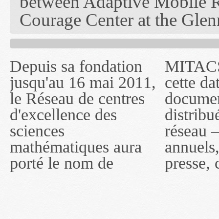
between Adaptive Mobile Ro
Courage Center at the Glen
Depuis sa fondation
MITACS inc. Jusqu'à
— l'auront désigné
jusqu'au 16 mai 2011,
cette date, les
sous le nom de
le Réseau de centres
documents publiés ou
MITACS inc. À
d'excellence des
distribués par ce
compter du 16 mai
sciences
réseau — rapports
2011, toutefois, le
mathématiques aura
annuels, coupures de
réseau portera le nom
porté le nom de
presse, communiqués