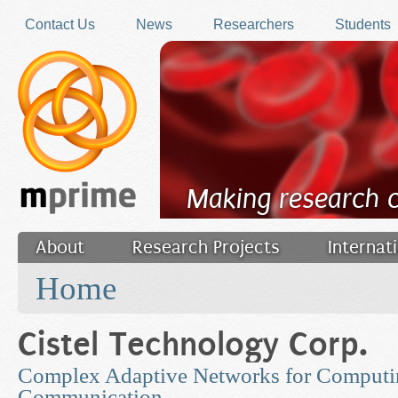
Skip to main content
Contact Us
News
Researchers
Students
Making research 
About
Research Projects
Internat
You are here
Filler
Home
Cistel Technology Corp.
Complex Adaptive Networks for Computi
Communication