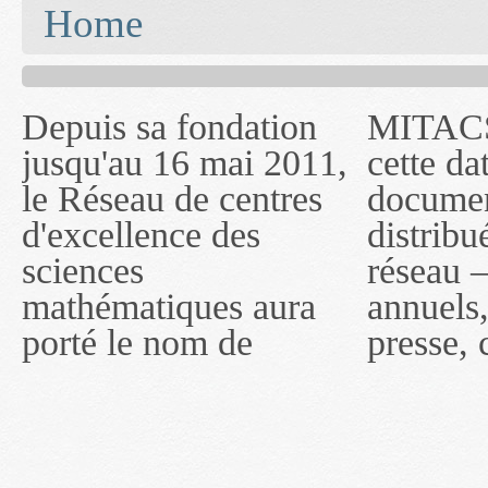
You are here
Home
Depuis sa fondation
MITACS inc. Jusqu'à
— l'auront désigné
jusqu'au 16 mai 2011,
cette date, les
sous le nom de
le Réseau de centres
documents publiés ou
MITACS inc. À
d'excellence des
distribués par ce
compter du 16 mai
sciences
réseau — rapports
2011, toutefois, le
mathématiques aura
annuels, coupures de
réseau portera le nom
porté le nom de
presse, communiqués