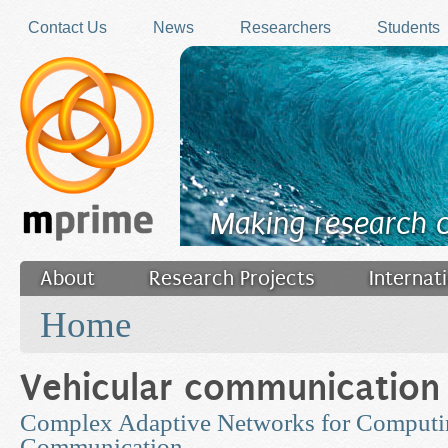
Skip to main content
Contact Us
News
Researchers
Students
Making research 
About
Research Projects
Internat
You are here
Filler
Home
Vehicular communication
Complex Adaptive Networks for Computi
Communication