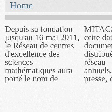
You are here
Home
Depuis sa fondation
MITACS inc. Jusqu'à
— l'auront désigné
jusqu'au 16 mai 2011,
cette date, les
sous le nom de
le Réseau de centres
documents publiés ou
MITACS inc. À
d'excellence des
distribués par ce
compter du 16 mai
sciences
réseau — rapports
2011, toutefois, le
mathématiques aura
annuels, coupures de
réseau portera le nom
porté le nom de
presse, communiqués