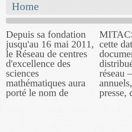
You are here
Home
Depuis sa fondation
MITACS inc. Jusqu'à
— l'auront désigné
jusqu'au 16 mai 2011,
cette date, les
sous le nom de
le Réseau de centres
documents publiés ou
MITACS inc. À
d'excellence des
distribués par ce
compter du 16 mai
sciences
réseau — rapports
2011, toutefois, le
mathématiques aura
annuels, coupures de
réseau portera le nom
porté le nom de
presse, communiqués