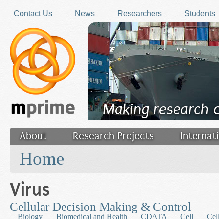
Skip to main content
Contact Us
News
Researchers
Students
Making research 
About
Research Projects
Internat
You are here
Filler
Home
Virus
Cellular Decision Making & Control
Biology
Biomedical and Health
CDATA
Cell
Cel