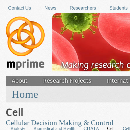
Skip to main content
Contact Us
News
Researchers
Students
Making research 
About
Research Projects
Internat
You are here
Filler
Home
Cell
Cellular Decision Making & Control
Biology
Biomedical and Health
CDATA
Cell
Cel