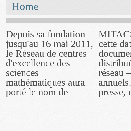
You are here
Home
Depuis sa fondation
MITACS inc. Jusqu'à
— l'auront désigné
jusqu'au 16 mai 2011,
cette date, les
sous le nom de
le Réseau de centres
documents publiés ou
MITACS inc. À
d'excellence des
distribués par ce
compter du 16 mai
sciences
réseau — rapports
2011, toutefois, le
mathématiques aura
annuels, coupures de
réseau portera le nom
porté le nom de
presse, communiqués