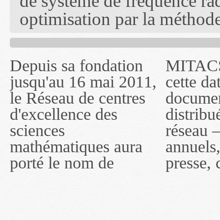
de système de fréquence ra
optimisation par la méthode
Depuis sa fondation
MITACS inc. Jusqu'à
— l'auront désigné
jusqu'au 16 mai 2011,
cette date, les
sous le nom de
le Réseau de centres
documents publiés ou
MITACS inc. À
d'excellence des
distribués par ce
compter du 16 mai
sciences
réseau — rapports
2011, toutefois, le
mathématiques aura
annuels, coupures de
réseau portera le nom
porté le nom de
presse, communiqués