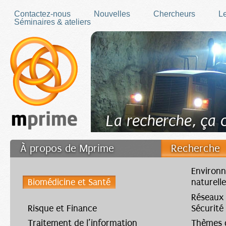
Skip to main content
Contactez-nous
Nouvelles
Chercheurs
Le
Séminaires & ateliers
La recherche, ça
À propos de Mprime
Recherche
Transfert des connaissances
Environn
Biomédicine et Santé
naturell
Filler fr
Réseaux
Risque et Finance
Sécurité
Traitement de l’information
Thèmes d