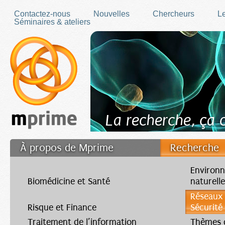
Skip to main content
Contactez-nous
Nouvelles
Chercheurs
Le
Séminaires & ateliers
La recherche, ça
À propos de Mprime
Recherche
Transfert des connaissances
Environn
Biomédicine et Santé
naturell
Filler fr
Réseaux
Risque et Finance
Sécurité
Traitement de l’information
Thèmes d