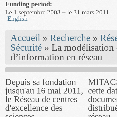
Funding period:
Le 1 septembre 2003 – le 31 mars 2011
English
You are here
Accueil
»
Recherche
»
Rés
Sécurité
» La modélisation e
d’information en réseau
Depuis sa fondation
MITACS inc. Jusqu'à
— l'auront désigné
jusqu'au 16 mai 2011,
cette date, les
sous le nom de
le Réseau de centres
documents publiés ou
MITACS inc. À
d'excellence des
distribués par ce
compter du 16 mai
sciences
réseau — rapports
2011, toutefois, le