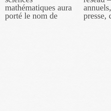
mathématiques aura
annuels, coupures de
réseau portera le nom
porté le nom de
presse, communiqués