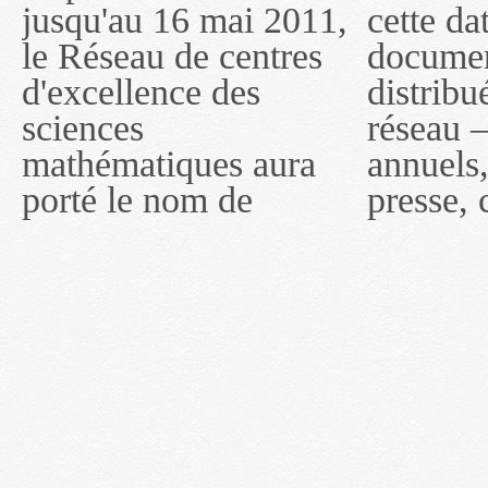
jusqu'au 16 mai 2011,
cette date, les
sous le nom de
le Réseau de centres
documents publiés ou
MITACS inc. À
d'excellence des
distribués par ce
compter du 16 mai
sciences
réseau — rapports
2011, toutefois, le
mathématiques aura
annuels, coupures de
réseau portera le nom
porté le nom de
presse, communiqués