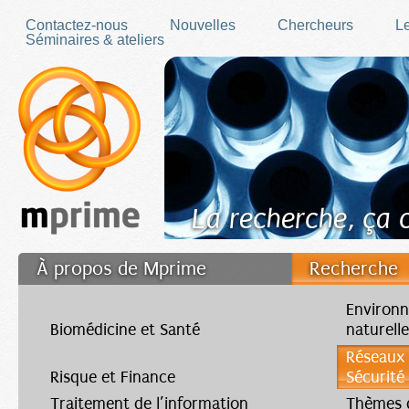
Skip to main content
Contactez-nous
Nouvelles
Chercheurs
Le
Séminaires & ateliers
La recherche, ça
À propos de Mprime
Recherche
Transfert des connaissances
Environn
Biomédicine et Santé
naturell
Filler fr
Réseaux
Risque et Finance
Sécurité
Traitement de l’information
Thèmes d