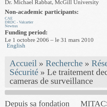
Dr. Michael Rabbat, McGill University
Non-academic participants:
CAE
DRDC - Valcartier
Newtrax
Funding period:
Le 1 octobre 2006 – le 31 mars 2010
English
You are here
Accueil
»
Recherche
»
Rés
Sécurité
» Le traitement dec
cameras de surveillance
Depuis sa fondation
MITACS inc. Jusqu'à
— l'auront désigné