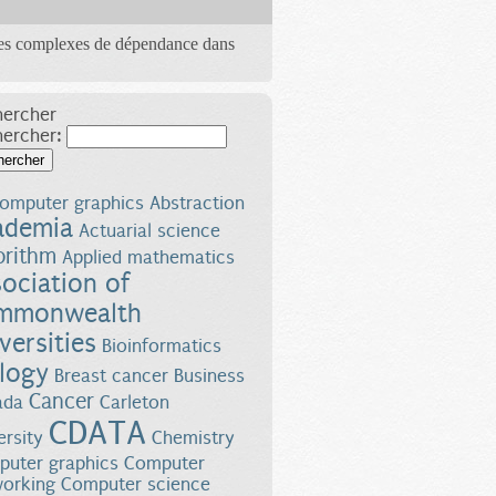
les complexes de dépendance dans
ercher
hercher:
Rechercher
omputer graphics
Abstraction
ademia
Actuarial science
orithm
Applied mathematics
ociation of
mmonwealth
versities
Bioinformatics
logy
Breast cancer
Business
Cancer
ada
Carleton
CDATA
ersity
Chemistry
uter graphics
Computer
orking
Computer science