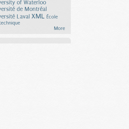
versity of Waterloo
versité de Montréal
XML
versité Laval
École
technique
More