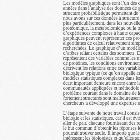
Les modèles graphiques sont l’un des out
années dans l’analyse des données de g
structure probabilistique permettant de 
nous avons sur ces données à structur
plus particulièrement, dans les nouvelle
protéomique, la métabolomique ou la tr
d’expériences complexes à haute capac
graphiques peuvent représenter ces pr
algorithmes de calcul relativement simp
recherchées. Le graphique d’un modèl
d’arêtes reliant certains des sommets. 
représentent des variables comme les
de protéines, les conditions environnem
décrivent les relations entre ces variab
biologique typique (ce qu’on appelle e
modèles statistiques complexes dans le
écart important demeure encore entre la
communautés appliquées et méthodologi
problème courant dans le domaine de l
fortement structurés sont malheureuseme
chercheurs a développé une expertise un
L’étape suivante de notre travail consist
biologie et les statistiques, car il est 
aller de pair, chacune fournissant des 
le but commun d’obtenir les réponses l
pourrait trouver seule. Il importe que l
intéressent les biologistes et qu’elles s