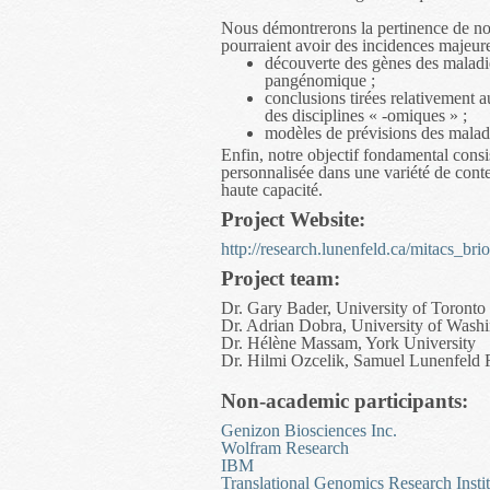
Nous démontrerons la pertinence de notr
pourraient avoir des incidences majeure
découverte des gènes des maladie
pangénomique ;
conclusions tirées relativement
des disciplines « -omiques » ;
modèles de prévisions des mala
Enfin, notre objectif fondamental consi
personnalisée dans une variété de cont
haute capacité.
Project Website:
http://research.lunenfeld.ca/mitacs_briol
Project team:
Dr. Gary Bader, University of Toronto
Dr. Adrian Dobra, University of Wash
Dr. Hélène Massam, York University
Dr. Hilmi Ozcelik, Samuel Lunenfeld R
Non-academic participants:
Genizon Biosciences Inc.
Wolfram Research
IBM
Translational Genomics Research Instit