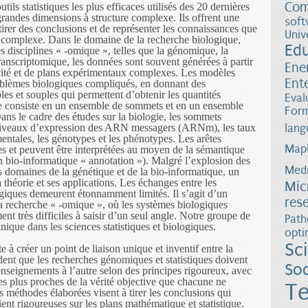
Com
ils statistiques les plus efficaces utilisés des 20 dernières
randes dimensions à structure complexe. Ils offrent une
soft
tirer des conclusions et de représenter les connaissances que
Univ
e complexe. Dans le domaine de la recherche biologique,
Ed
s disciplines « -omique », telles que la génomique, la
anscriptomique, les données sont souvent générées à partir
Ene
ité et de plans expérimentaux complexes. Les modèles
Ent
oblèmes biologiques compliqués, en donnant des
les et souples qui permettent d’obtenir les quantités
Eval
e consiste en un ensemble de sommets et en un ensemble
Form
Dans le cadre des études sur la biologie, les sommets
 niveaux d’expression des ARN messagers (ARNm), les taux
lang
entales, les génotypes et les phénotypes. Les arêtes
Map
les et peuvent être interprétées au moyen de la sémantique
n bio-informatique « annotation »). Malgré l’explosion des
Medi
s domaines de la génétique et de la bio-informatique, un
 théorie et ses applications. Les échanges entre les
Mic
ques demeurent étonnamment limités. Il s’agit d’un
res
a recherche « -omique », où les systèmes biologiques
nt très difficiles à saisir d’un seul angle. Notre groupe de
Path
ique dans les sciences statistiques et biologiques.
opti
Sc
e à créer un point de liaison unique et inventif entre la
évident que les recherches génomiques et statistiques doivent
Soc
renseignements à l’autre selon des principes rigoureux, avec
es plus proches de la vérité objective que chacune ne
Te
es méthodes élaborées visent à tirer les conclusions qui
oient rigoureuses sur les plans mathématique et statistique.