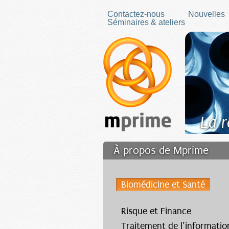
Skip to main content
Contactez-nous
Nouvelles
Séminaires & ateliers
La 
À propos de Mprime
Transfert des connaissa
Biomédicine et Santé
Filler fr
Risque et Finance
Traitement de l’informatio