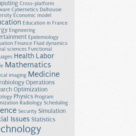
puting
Cross-platform
ware
Cybernetics
Dalhousie
ersity
Economic model
ucation
Education in France
rgy
Engineering
ertainment
Epidemiology
uation
Finance
Fluid dynamics
al sciences
Functional
Health
Labor
uages
Mathematics
le
Medicine
cal imaging
robiology
Operations
earch
Optimization
Physics
ology
Program
mization
Radiology
Scheduling
ience
Simulation
Security
ial Issues
Statistics
chnology