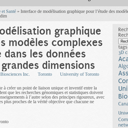
 et Santé
» Interface de modélisation graphique pour l’étude des modè
 dim
odélisation graphique
Rech
Rec
des modèles complexes
tags
 dans les données
3D c
Ac
 grandes dimensions
Alg
Ass
Biosciences Inc.
Toronto
University of Toronto
Co
Uni
e à créer un point de liaison unique et inventif entre la
évident que les recherches génomiques et statistiques doivent
Bio
renseignements à l’autre selon des principes rigoureux, avec
es plus proches de la vérité objective que chacune ne
Can
Univ
Comp
ronto
netw