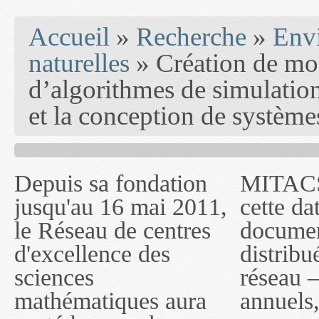
You are here
Accueil
»
Recherche
»
Env
naturelles
» Création de mo
d’algorithmes de simulation
et la conception de système
Depuis sa fondation
MITACS inc. Jusqu'à
— l'auront désigné
jusqu'au 16 mai 2011,
cette date, les
sous le nom de
le Réseau de centres
documents publiés ou
MITACS inc. À
d'excellence des
distribués par ce
compter du 16 mai
sciences
réseau — rapports
2011, toutefois, le
mathématiques aura
annuels, coupures de
réseau portera le nom