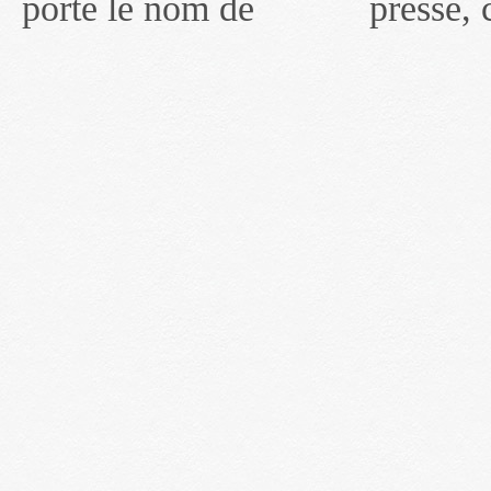
porté le nom de
presse, communiqués