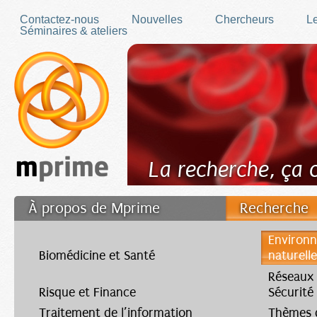
Skip to main content
Contactez-nous
Nouvelles
Chercheurs
Le
Séminaires & ateliers
La recherche, ça
À propos de Mprime
Recherche
Transfert des connaissances
Environn
Biomédicine et Santé
naturell
Filler fr
Réseaux
Risque et Finance
Sécurité
Traitement de l’information
Thèmes d