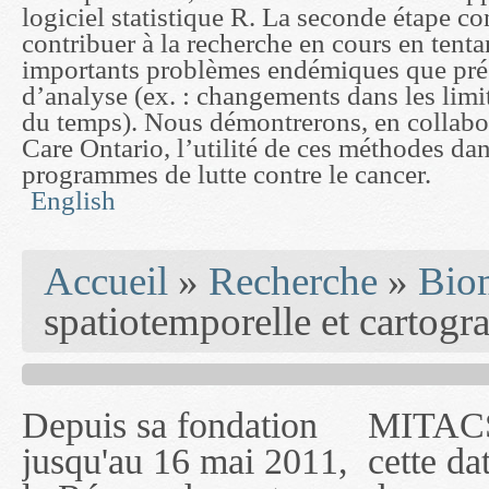
logiciel statistique R. La seconde étape co
contribuer à la recherche en cours en tenta
importants problèmes endémiques que pré
d’analyse (ex. : changements dans les limit
du temps). Nous démontrerons, en collabo
Care Ontario, l’utilité de ces méthodes dan
programmes de lutte contre le cancer.
English
You are here
Accueil
»
Recherche
»
Biom
spatiotemporelle et cartogr
Depuis sa fondation
MITACS inc. Jusqu'à
— l'auront désigné
jusqu'au 16 mai 2011,
cette date, les
sous le nom de