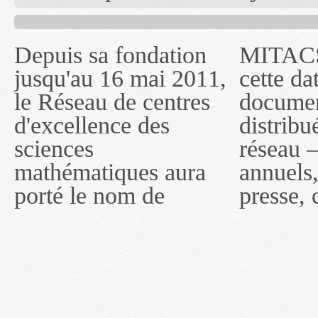
Depuis sa fondation
MITACS inc. Jusqu'à
— l'auront désigné
jusqu'au 16 mai 2011,
cette date, les
sous le nom de
le Réseau de centres
documents publiés ou
MITACS inc. À
d'excellence des
distribués par ce
compter du 16 mai
sciences
réseau — rapports
2011, toutefois, le
mathématiques aura
annuels, coupures de
réseau portera le nom
porté le nom de
presse, communiqués