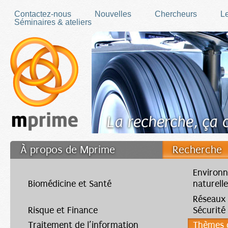
Skip to main content
Contactez-nous
Nouvelles
Chercheurs
Le
Séminaires & ateliers
La recherche, ça
À propos de Mprime
Recherche
Transfert des connaissances
Environn
Biomédicine et Santé
naturell
Filler fr
Réseaux
Risque et Finance
Sécurité
Traitement de l’information
Thèmes d