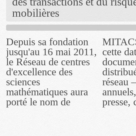
des transactions et du risqu
mobilières
Depuis sa fondation
MITACS inc. Jusqu'à
— l'auront désigné
jusqu'au 16 mai 2011,
cette date, les
sous le nom de
le Réseau de centres
documents publiés ou
MITACS inc. À
d'excellence des
distribués par ce
compter du 16 mai
sciences
réseau — rapports
2011, toutefois, le
mathématiques aura
annuels, coupures de
réseau portera le nom
porté le nom de
presse, communiqués