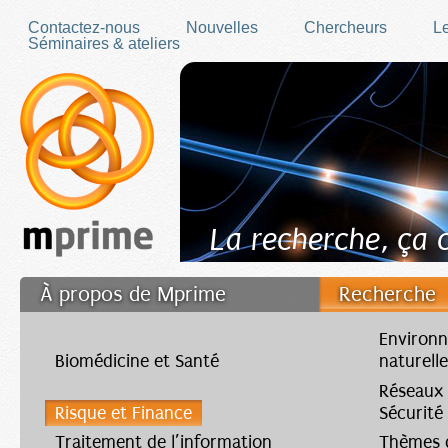
Skip to main content
Contactez-nous
Nouvelles
Chercheurs
Le
Séminaires & ateliers
La recherche, ça
À propos de Mprime
Recherche
Transfert des connaissances
Environn
Biomédicine et Santé
naturell
Filler fr
Réseaux
Risque et Finance
Sécurité
Traitement de l’information
Thèmes d