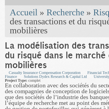
You are here
Accueil
»
Recherche
»
Risq
des transactions et du risqu
mobilières
La modélisation des trans
du risqué dans le marché 
mobilières
Casualty Insurance Compensation Corporation
Financial Tec
Finance
Solutions Dydex Research & Capital Ltd
Universit
Project Type:
complet
En collaboration avec des sociétés du secte
des compagnies de conception de logiciels 
que des sociétés de l’industrie des banques
l’équipe de recherche met au point des mé
de gestion de portefeuilles qui génèrent à l