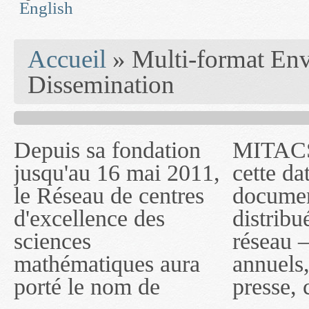
English
You are here
Accueil
» Multi-format Env
Dissemination
Depuis sa fondation
MITACS inc. Jusqu'à
— l'auront désigné
jusqu'au 16 mai 2011,
cette date, les
sous le nom de
le Réseau de centres
documents publiés ou
MITACS inc. À
d'excellence des
distribués par ce
compter du 16 mai
sciences
réseau — rapports
2011, toutefois, le
mathématiques aura
annuels, coupures de
réseau portera le nom
porté le nom de
presse, communiqués