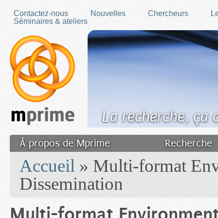
Skip to main content
Contactez-nous
Nouvelles
Chercheurs
Le
Séminaires & ateliers
La recherche, ça
À propos de Mprime
Recherche
You are here
Transfert des connaissances
Accueil
» Multi-format Env
Filler fr
Dissemination
Multi-format Environment