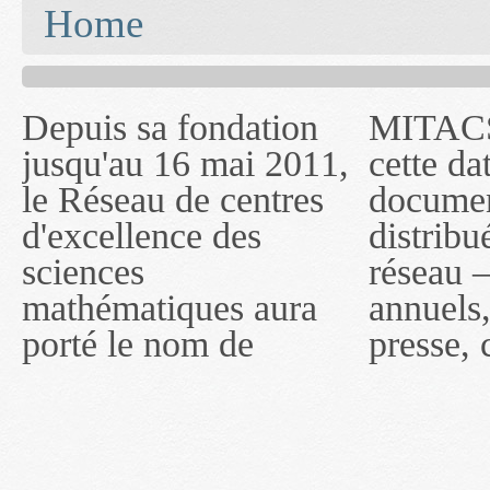
You are here
Home
Depuis sa fondation
MITACS inc. Jusqu'à
— l'auront désigné
jusqu'au 16 mai 2011,
cette date, les
sous le nom de
le Réseau de centres
documents publiés ou
MITACS inc. À
d'excellence des
distribués par ce
compter du 16 mai
sciences
réseau — rapports
2011, toutefois, le
mathématiques aura
annuels, coupures de
réseau portera le nom
porté le nom de
presse, communiqués