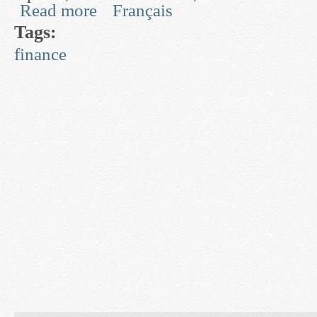
Read more
Français
about Optimal Pricing via Mathematical and Bil
Tags:
finance