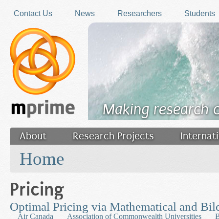
Skip to main content
Contact Us
News
Researchers
Students
Making research 
About
Research Projects
Internat
You are here
Filler
Home
Pricing
Optimal Pricing via Mathematical and Bi
Air Canada
Association of Commonwealth Universities
B