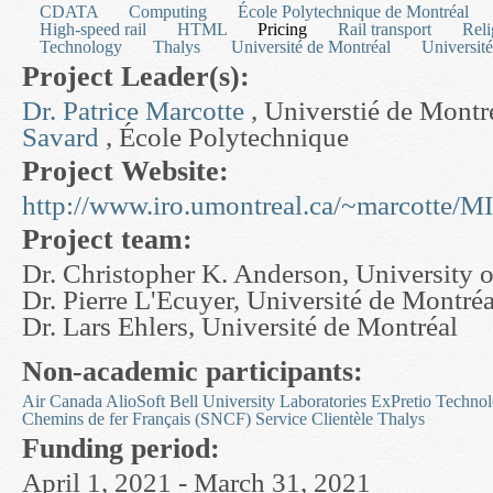
CDATA
Computing
École Polytechnique de Montréal
High-speed rail
HTML
Pricing
Rail transport
Reli
Technology
Thalys
Université de Montréal
Universit
Project Leader(s):
Dr. Patrice Marcotte
, Universtié de Mont
Savard
, École Polytechnique
Project Website:
http://www.iro.umontreal.ca/~marcotte/
Project team:
Dr. Christopher K. Anderson, University 
Dr. Pierre L'Ecuyer, Université de Montréa
Dr. Lars Ehlers, Université de Montréal
Non-academic participants:
Air Canada
AlioSoft
Bell University Laboratories
ExPretio Technol
Chemins de fer Français (SNCF)
Service Clientèle Thalys
Funding period:
April 1, 2021 - March 31, 2021