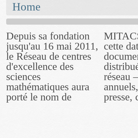
You are here
Home
Depuis sa fondation
MITACS inc. Jusqu'à
— l'auront désigné
jusqu'au 16 mai 2011,
cette date, les
sous le nom de
le Réseau de centres
documents publiés ou
MITACS inc. À
d'excellence des
distribués par ce
compter du 16 mai
sciences
réseau — rapports
2011, toutefois, le
mathématiques aura
annuels, coupures de
réseau portera le nom
porté le nom de
presse, communiqués