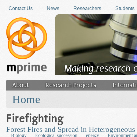
Skip to main content
Contact Us
News
Researchers
Students
Making research 
About
Research Projects
Internat
You are here
Filler
Home
Firefighting
Forest Fires and Spread in Heterogeneou
Biology
Ecological succession
energy
Environment a