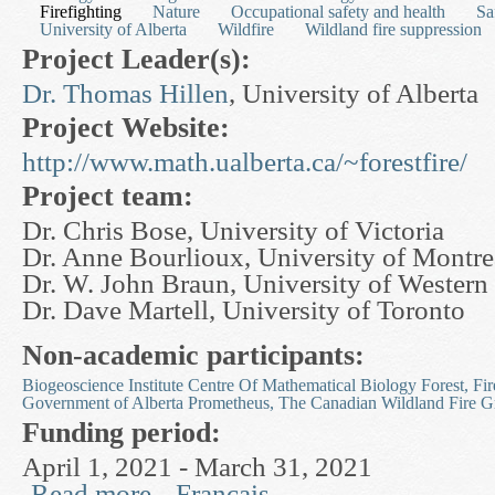
Firefighting
Nature
Occupational safety and health
Sa
University of Alberta
Wildfire
Wildland fire suppression
Project Leader(s):
Dr. Thomas Hillen
, University of Alberta
Project Website:
http://www.math.ualberta.ca/~forestfire/
Project team:
Dr. Chris Bose, University of Victoria
Dr. Anne Bourlioux, University of Montre
Dr. W. John Braun, University of Western
Dr. Dave Martell, University of Toronto
Non-academic participants:
Biogeoscience Institute
Centre Of Mathematical Biology
Forest, Fi
Government of Alberta
Prometheus, The Canadian Wildland Fire 
Funding period:
April 1, 2021 - March 31, 2021
Read more
Français
about Forest Fires and Spread in Heterogeneous