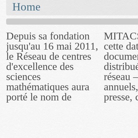
You are here
Home
Depuis sa fondation
MITACS inc. Jusqu'à
— l'auront désigné
jusqu'au 16 mai 2011,
cette date, les
sous le nom de
le Réseau de centres
documents publiés ou
MITACS inc. À
d'excellence des
distribués par ce
compter du 16 mai
sciences
réseau — rapports
2011, toutefois, le
mathématiques aura
annuels, coupures de
réseau portera le nom
porté le nom de
presse, communiqués