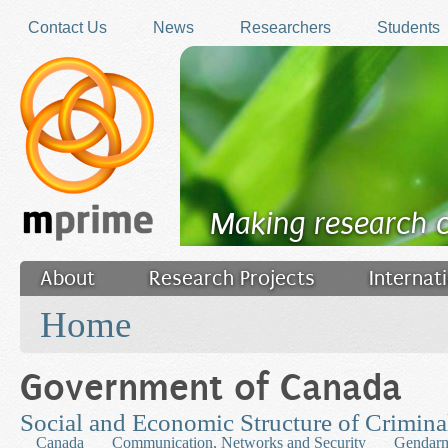
Skip to main content
Contact Us
News
Researchers
Students
Making research 
About
Research Projects
Internat
You are here
Filler
Home
Government of Canada
Social and Economic Structure of Crimin
Canada
Communication, Networks and Security
Gendarm