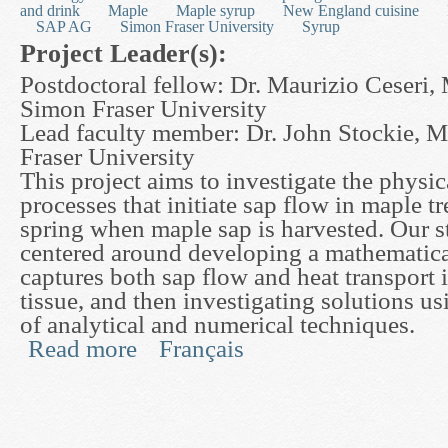
and drink
Maple
Maple syrup
New England cuisine
SAP AG
Simon Fraser University
Syrup
Project Leader(s):
Postdoctoral fellow: Dr. Maurizio Ceseri,
Simon Fraser University
Lead faculty member: Dr. John Stockie, 
Fraser University
This project aims to investigate the physic
processes that initiate sap flow in maple t
spring when maple sap is harvested. Our s
centered around developing a mathematica
captures both sap flow and heat transport
tissue, and then investigating solutions u
of analytical and numerical techniques.
Read more
Français
about Modelling and Simulation of Sap Flow in 