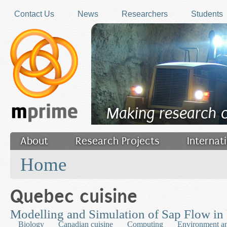
Skip to main content
Contact Us
News
Researchers
Students
Making research 
About
Research Projects
Internat
You are here
Filler
Home
Quebec cuisine
Modelling and Simulation of Sap Flow in
Biology
Canadian cuisine
Computing
Environment an