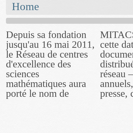
You are here
Home
Depuis sa fondation
MITACS inc. Jusqu'à
— l'auront désigné
jusqu'au 16 mai 2011,
cette date, les
sous le nom de
le Réseau de centres
documents publiés ou
MITACS inc. À
d'excellence des
distribués par ce
compter du 16 mai
sciences
réseau — rapports
2011, toutefois, le
mathématiques aura
annuels, coupures de
réseau portera le nom
porté le nom de
presse, communiqués