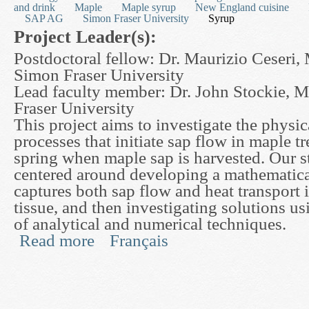
and drink
Maple
Maple syrup
New England cuisine
SAP AG
Simon Fraser University
Syrup
Project Leader(s):
Postdoctoral fellow: Dr. Maurizio Ceseri,
Simon Fraser University
Lead faculty member: Dr. John Stockie, 
Fraser University
This project aims to investigate the physic
processes that initiate sap flow in maple t
spring when maple sap is harvested. Our s
centered around developing a mathematica
captures both sap flow and heat transport
tissue, and then investigating solutions u
of analytical and numerical techniques.
Read more
Français
about Modelling and Simulation of Sap Flow in 