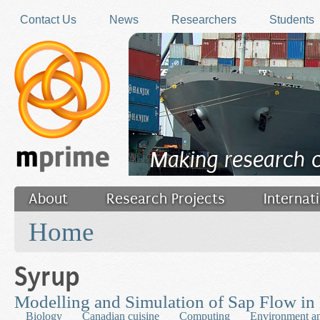
Skip to main content
Contact Us
News
Researchers
Students
Making research 
About
Research Projects
Internat
You are here
Filler
Home
Syrup
Modelling and Simulation of Sap Flow in
Biology
Canadian cuisine
Computing
Environment an