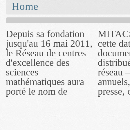
You are here
Home
Depuis sa fondation
MITACS inc. Jusqu'à
— l'auront désigné
jusqu'au 16 mai 2011,
cette date, les
sous le nom de
le Réseau de centres
documents publiés ou
MITACS inc. À
d'excellence des
distribués par ce
compter du 16 mai
sciences
réseau — rapports
2011, toutefois, le
mathématiques aura
annuels, coupures de
réseau portera le nom
porté le nom de
presse, communiqués