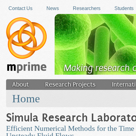
Skip to main content
Contact Us
News
Researchers
Students
Making research 
About
Research Projects
Internat
You are here
Filler
Home
Simula Research Laborat
Efficient Numerical Methods for the Time 
Unsteady Fluid Flows