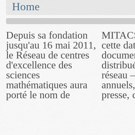
You are here
Home
Depuis sa fondation
MITACS inc. Jusqu'à
— l'auront désigné
jusqu'au 16 mai 2011,
cette date, les
sous le nom de
le Réseau de centres
documents publiés ou
MITACS inc. À
d'excellence des
distribués par ce
compter du 16 mai
sciences
réseau — rapports
2011, toutefois, le
mathématiques aura
annuels, coupures de
réseau portera le nom
porté le nom de
presse, communiqués