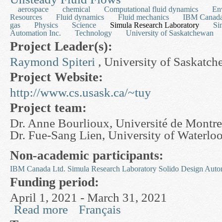
aerospace
chemical
Computational fluid dynamics
En
Resources
Fluid dynamics
Fluid mechanics
IBM Canada
gas
Physics
Science
Simula Research Laboratory
Si
Automation Inc.
Technology
University of Saskatchewan
Project Leader(s):
Raymond Spiteri
, University of Saskatc
Project Website:
http://www.cs.usask.ca/~tuy
Project team:
Dr. Anne Bourlioux, Université de Montre
Dr. Fue-Sang Lien, University of Waterlo
Non-academic participants:
IBM Canada Ltd.
Simula Research Laboratory
Solido Design Auto
Funding period:
April 1, 2021 - March 31, 2021
Read more
Français
about Efficient Numerical Methods for the Time 