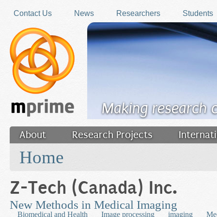
Skip to main content
Contact Us
News
Researchers
Students
Making research 
About
Research Projects
Internat
You are here
Filler
Home
Z-Tech (Canada) Inc.
New Methods in Medical Imaging
Biomedical and Health
Image processing
imaging
Med