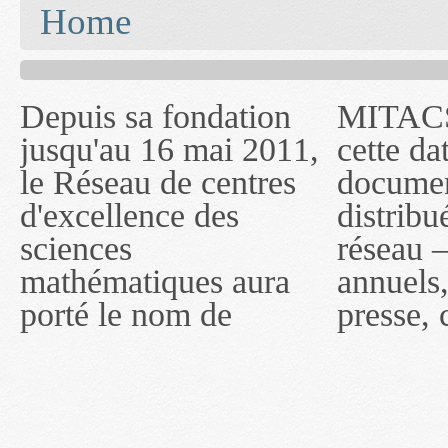
You are here
Home
Depuis sa fondation
MITACS inc. Jusqu'à
— l'auront désigné
jusqu'au 16 mai 2011,
cette date, les
sous le nom de
le Réseau de centres
documents publiés ou
MITACS inc. À
d'excellence des
distribués par ce
compter du 16 mai
sciences
réseau — rapports
2011, toutefois, le
mathématiques aura
annuels, coupures de
réseau portera le nom
porté le nom de
presse, communiqués