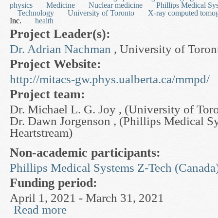
physics
Medicine
Nuclear medicine
Phillips Medical Sy
Technology
University of Toronto
X-ray computed tomo
Inc.
health
Project Leader(s):
Dr. Adrian Nachman
, University of Toron
Project Website:
http://mitacs-gw.phys.ualberta.ca/mmpd/
Project team:
Dr. Michael L. G. Joy , (University of Tor
Dr. Dawn Jorgenson , (Phillips Medical S
Heartstream)
Non-academic participants:
Phillips Medical Systems
Z-Tech (Canada)
Funding period:
April 1, 2021 - March 31, 2021
Read more
about New Methods in Medical Imaging