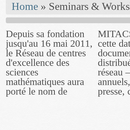
You are here
Home
» Seminars & Works
Depuis sa fondation
MITACS inc. Jusqu'à
— l'auront désigné
jusqu'au 16 mai 2011,
cette date, les
sous le nom de
le Réseau de centres
documents publiés ou
MITACS inc. À
d'excellence des
distribués par ce
compter du 16 mai
sciences
réseau — rapports
2011, toutefois, le
mathématiques aura
annuels, coupures de
réseau portera le nom
porté le nom de
presse, communiqués