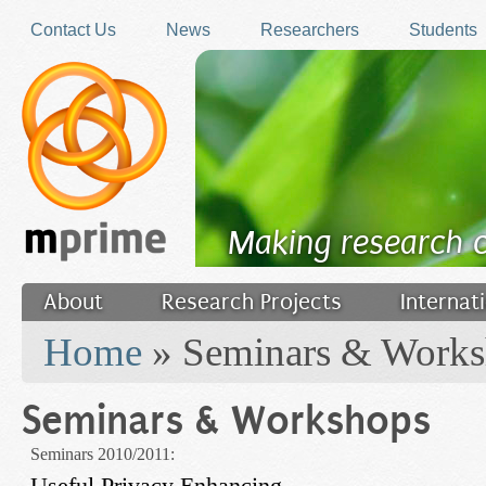
Skip to main content
Contact Us
News
Researchers
Students
Making research 
About
Research Projects
Internat
You are here
Filler
Home
» Seminars & Works
Seminars & Workshops
Seminars 2010/2011:
Useful Privacy Enhancing