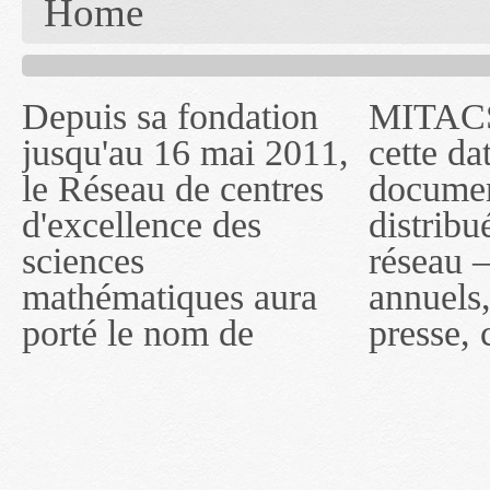
Home
Depuis sa fondation
MITACS inc. Jusqu'à
— l'auront désigné
jusqu'au 16 mai 2011,
cette date, les
sous le nom de
le Réseau de centres
documents publiés ou
MITACS inc. À
d'excellence des
distribués par ce
compter du 16 mai
sciences
réseau — rapports
2011, toutefois, le
mathématiques aura
annuels, coupures de
réseau portera le nom
porté le nom de
presse, communiqués